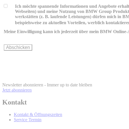
Ich möchte spannende Informationen und Angebote erhalt
Webseiten) und meine Nutzung von BMW Group Produkten 
werkstätten (z. B. laufende Leistungen) dürfen mich in 
beispielsweise zu aktuellen Vorteilen, werblich kontaktiere
Meine Einwilligung kann ich jederzeit über mein BMW Onlin
Erklärungen zur werblichen Kommunikation und Personalisier
Wie können Sie Ihre Einwilligung ändern oder widerrufen?
Wer wird Ihre Daten erhalten und Sie mit werblicher Kommuni
Newsletter abonnieren - Immer up to date bleiben
Jetzt abonnieren
Kontakt
Kontakt & Öffnungszeiten
Service Termin