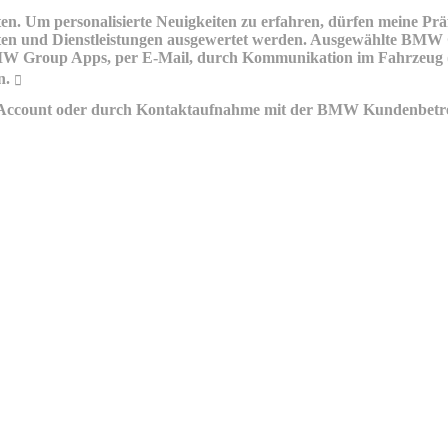
en. Um personalisierte Neuigkeiten zu erfahren, dürfen meine P
und Dienstleistungen ausgewertet werden. Ausgewählte BMW Gro
BMW Group Apps, per E-Mail, durch Kommunikation im Fahrzeug (I
n.
e-Account oder durch Kontaktaufnahme mit der BMW Kundenbetr
ung
BMW Online-Account
kation kontaktieren?