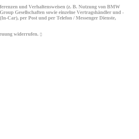
räferenzen und Verhaltensweisen (z. B. Nutzung von BMW
up Gesellschaften sowie einzelne Vertragshändler und -
n-Car), per Post und per Telefon / Messenger Dienste,
euung widerrufen.
info@bmw.at
BMW Online-Account