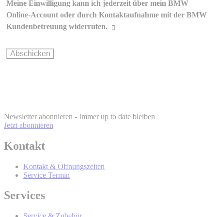
Meine Einwilligung kann ich jederzeit über mein BMW
Erklärungen zur werblichen
Online-Account oder durch Kontaktaufnahme mit der BMW
Kommunikation und Personalisierung
Kundenbetreuung widerrufen.
Wie können Sie Ihre Einwilligung ändern oder widerrufen?
BMW Online-
Account
info@bmw.at
Newsletter abonnieren - Immer up to date bleiben
Jetzt abonnieren
Kontakt
BMW Online-Account
Kontakt & Öffnungszeiten
Service Termin
Wer wird Ihre Daten erhalten und Sie
Services
mit werblicher Kommunikation
Service & Zubehör