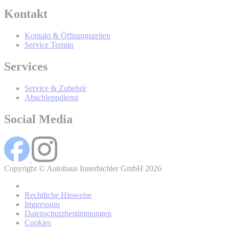
Kontakt
BMW Online-Account
Kontakt & Öffnungszeiten
Service Termin
Wer wird Ihre Daten erhalten und Sie
Services
mit werblicher Kommunikation
Service & Zubehör
kontaktieren?
Abschleppdienst
Social Media
Copyright © Autohaus Innerbichler GmbH 2026
Rechtliche Hinweise
Impressum
Datenschutzbestimmungen
Cookies