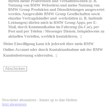
dürfen meine Präferenzen und Verhaltensweisen (z. B.
Nutzung von BMW Webseiten) und meine Nutzung von
BMW Group Produkten und Dienstleistungen ausgewertet
werden. Ausgewählte BMW Group Gesellschaften sowie
einzelne Vertragshändler und -werkstätten (z. B. laufende
Leistungen) dürfen mich in BMW Group Apps, per E-
Mail, durch Kommunikation im Fahrzeug (In-Car), per
Post und per Telefon / Messenger Dienste, beispielsweise zu
aktuellen Vorteilen, werblich kontaktieren.
Meine Einwilligung kann ich jederzeit über mein BMW
Erklärungen zur werblichen
Online-Account oder durch Kontaktaufnahme mit der BMW
Kommunikation und Personalisierung
Kundenbetreuung widerrufen.
Wie können Sie Ihre Einwilligung ändern oder widerrufen?
BMW Online-
Account
info@bmw.at
Newsletter abonnieren - Immer up to date bleiben
Jetzt abonnieren