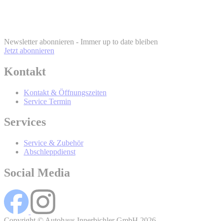
BMW Online-
Account
info@bmw.at
Newsletter abonnieren - Immer up to date bleiben
Jetzt abonnieren
Kontakt
BMW Online-Account
Kontakt & Öffnungszeiten
Service Termin
Wer wird Ihre Daten erhalten und Sie
Services
mit werblicher Kommunikation
Service & Zubehör
kontaktieren?
Abschleppdienst
Social Media
Copyright © Autohaus Innerbichler GmbH 2026