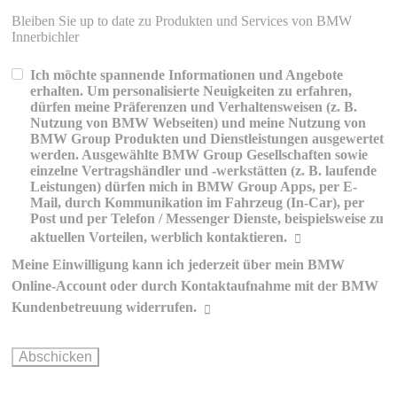
Bleiben Sie up to date zu Produkten und Services von BMW
Innerbichler
Ich möchte spannende Informationen und Angebote
erhalten. Um personalisierte Neuigkeiten zu erfahren,
dürfen meine Präferenzen und Verhaltensweisen (z. B.
Nutzung von BMW Webseiten) und meine Nutzung von
BMW Group Produkten und Dienstleistungen ausgewertet
werden. Ausgewählte BMW Group Gesellschaften sowie
einzelne Vertragshändler und -werkstätten (z. B. laufende
Leistungen) dürfen mich in BMW Group Apps, per E-
Mail, durch Kommunikation im Fahrzeug (In-Car), per
Post und per Telefon / Messenger Dienste, beispielsweise zu
aktuellen Vorteilen, werblich kontaktieren.
Meine Einwilligung kann ich jederzeit über mein BMW
Erklärungen zur werblichen
Online-Account oder durch Kontaktaufnahme mit der BMW
Kommunikation und Personalisierung
Kundenbetreuung widerrufen.
Wie können Sie Ihre Einwilligung ändern oder widerrufen?