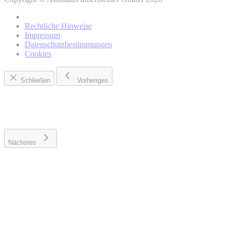
Rechtliche Hinweise
Impressum
Datenschutzbestimmungen
Cookies
Schließen
Vorheriges
Nächstes
Wo können Sie weitere Informationen über die Verarbeitung
Ihrer personenbezogenen Daten und Ihrer damit
verbundenen Rechte finden?
Datenschutzhinweisen
von BMW