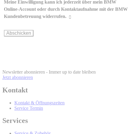
Meine Einwilligung kann ich jederzeit über mein BMW
Erklärungen zur werblichen
Online-Account oder durch Kontaktaufnahme mit der BMW
Kommunikation und Personalisierung
Kundenbetreuung widerrufen.
Wie können Sie Ihre Einwilligung ändern oder widerrufen?
BMW Online-
Account
info@bmw.at
Newsletter abonnieren - Immer up to date bleiben
Jetzt abonnieren
Kontakt
BMW Online-Account
Kontakt & Öffnungszeiten
Service Termin
Wer wird Ihre Daten erhalten und Sie
Services
mit werblicher Kommunikation
Service & Zubehör