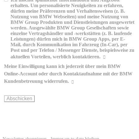
erhalten. Um personalisierte Neuigkeiten zu erfahren,
dürfen meine Präferenzen und Verhaltensweisen (z. B.
Nutzung von BMW Webseiten) und meine Nutzung von
BMW Group Produkten und Dienstleistungen ausgewertet
werden. Ausgewählte BMW Group Gesellschaften sowie
einzelne Vertragshändler und -werkstätten (z. B. laufende
Leistungen) dürfen mich in BMW Group Apps, per E-
Mail, durch Kommunikation im Fahrzeug (In-Car), per
Post und per Telefon / Messenger Dienste, beispielsweise zu
aktuellen Vorteilen, werblich kontaktieren.
Meine Einwilligung kann ich jederzeit über mein BMW
Erklärungen zur werblichen
Online-Account oder durch Kontaktaufnahme mit der BMW
Kommunikation und Personalisierung
Kundenbetreuung widerrufen.
Wie können Sie Ihre Einwilligung ändern oder widerrufen?
BMW Online-
Account
info@bmw.at
Newsletter abonnieren - Immer up to date bleiben