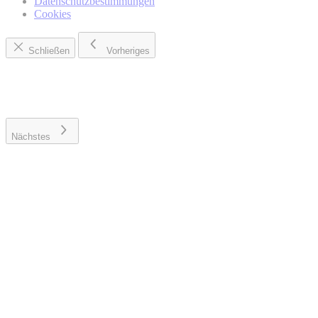
Datenschutzbestimmungen
Cookies
Schließen
Vorheriges
Nächstes
Wo können Sie weitere Informationen über die Verarbeitung
Ihrer personenbezogenen Daten und Ihrer damit
verbundenen Rechte finden?
Datenschutzhinweisen
von BMW