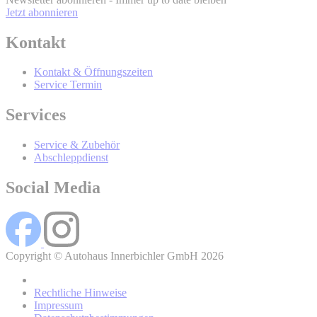
Jetzt abonnieren
Kontakt
BMW Online-Account
Kontakt & Öffnungszeiten
Service Termin
Wer wird Ihre Daten erhalten und Sie
Services
mit werblicher Kommunikation
Service & Zubehör
kontaktieren?
Abschleppdienst
Social Media
Copyright © Autohaus Innerbichler GmbH 2026
Rechtliche Hinweise
Impressum